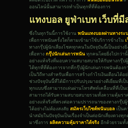
ออนไลน์นั้นสามารถทำเป็นทุกที่ที่ต้องการ
แทงบอล ยูฟ่าเบท เว็บที่มี
ซึ่งในทุกวันนี้การใช้งาน
พนันแทงบอลผ่านทางระบบโ
เพื่อการพนันครั้งใดก็ตามเข้ามาใช้บริการข้างใน
เ
ทางกรุ๊ปผู้นักเสี่ยงโชคทุกคนในปัจจุบันนี้เป็นอย
เพื่อทาง
กรุ๊ปนักเล่นการพนัน
ทุกคนโดยยิ่งไปกว่านั้
อย่างแท้จริงที่มอบความสบายสบายให้กับทางกรุ๊ปผ
ได้ทุกที่ที่ต้องการจากที่กรุ๊ปผู้นักเล่นการพนันต้
เป็นวิถีทางสำหรับเพื่อการสร้างกำไรเงินเดือนได้
ช่วงปัจจุบันนี้ที่ได้มีการปรับปรุงมาอย่างดีเยี่ยม
ทุกแบบซึ่งสามารถเล่นผ่านโทรศัพท์เคลื่อนที่ที่เป็น
สามารถได้รับความสบายสบายรวมทั้งความคุ้มราค
อย่างแท้จริงที่ตรงต่อความปรารถนาของทางกรุ๊ปผู้
ได้อย่างไม่ต้องสงสัย
สมัครเว็บไซต์พนันบอล
เป็นคว
นำสมัยในปัจจุบันเป็นเรื่องจำเป็นต่อนักเสี่ยงดวง
มาซึ่งการ
ผลิตความคุ้มราคาได้จริง
อีกด้วยรวมทั้ง