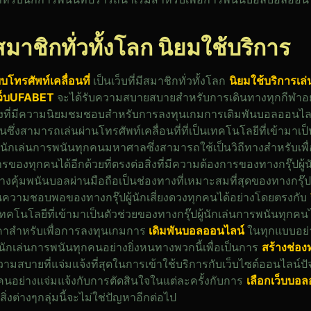
สมาชิกทั่วทั้งโลก นิยมใช้บริการ
ทรศัพท์เคลื่อนที่
เป็นเว็บที่มีสมาชิกทั่วทั้งโลก
นิยมใช้บริการเล
ว็บUFABET
จะได้รับความสบายสบายสำหรับการเดินทางทุกกีฬาอย่า
่างยิ่งที่มีความนิยมชมชอบสำหรับการลงทุนเกมการเดิมพันบอลออนไลน์
นซึ่งสามารถเล่นผ่านโทรศัพท์เคลื่อนที่ที่เป็นเทคโนโลยีที่เข้ามาเ
ู้นักเล่นการพนันทุกคนมหาศาลซึ่งสามารถใช้เป็นวิถีทางสำหรับเ
องการของทุกคนได้อีกด้วยที่ตรงต่อสิ่งที่มีความต้องการของทางกรุ๊ปผ
อย่างคุ้มพนันบอลผ่านมือถือเป็นช่องทางที่เหมาะสมที่สุดของทางก
ที่เป็นความชอบพอของทางกรุ๊ปผู้นักเสี่ยงดวงทุกคนได้อย่างโดยตรงกับ
เทคโนโลยีที่เข้ามาเป็นตัวช่วยของทางกรุ๊ปผู้นักเล่นการพนันทุกคนได
าสำหรับเพื่อการลงทุนเกมการ
เดิมพันบอลออนไลน์
ในทุกแบบอย่า
นักเล่นการพนันทุกคนอย่างยิ่งหนทางพวกนี้เพื่อเป็นการ
สร้างช่อง
ามสบายที่แจ่มแจ้งที่สุดในการเข้าใช้บริการกับเว็บไซต์ออนไลน์ปัจจ
ทุกคนอย่างแจ่มแจ้งกับการตัดสินใจในแต่ละครั้งกับการ
เลือกเว็บบอ
สิ่งต่างๆกลุ่มนี้จะไม่ใช่ปัญหาอีกต่อไป