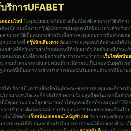
ช้บริการUFABET
บอลออนไลน์
ในทุกแบบอย่างได้อย่างเต็มเปี่ยมซึ่งสามารถใช้บริการ
ามถูกต้องชัดเจนเพื่อทางกรุ๊ปผู้นักการพนันทุกคนได้มีแนวทางสำห
ดวงทุกคนสามารถใช้เป็นหนทางสำหรับเพื่อการลงทุนเกมการเดิมพันบอ
ทุกแห่งจากที่
กรุ๊ปนักเสี่ยงดวง
ต้องการของทุกคนได้อย่างแท้จริงใ
ือนอย่างที่คิดกับการสำเร็จทดแทนที่ดีกลับมาถ้าเกิดตัวเองมีทักษ
ถเล่นเกมพนันที่ตัวเองมีความต้องการเพราะว่าทาง
เว็บไซต์พนัน
ะรวมทั้งสามารถเล่นเกมพนันที่บางทีอาจจะเป็นเกมพนันสุดโปรดในอ
ฎเกณฑ์นี้เป็นแถวทางสำหรับการเล่นพนันในแต่ละจำพวกที่มีนา
ารให้บริการที่โด่งดังเลื่องลือในลักษณะของการลงทุนและก็การเ
นันโดยมากสนใจและก็กำลังได้รับความนิยมสูงที่สุดในเวลานี้แล้วก็
ีแล้วก็มีคุณภาพเยอะที่สุดสามารถทําให้ทุกคนเลือกที่จะลงทุนทำใ
หรับการรับวางเดิมพันรวมทั้งการรับดูเกมการประลองบอลพร้อมได้บ
างเห็นได้ชัดกับ
เว็บพนันบอลออนไลน์ยูฟ่าเบท
กับการหมดปัญหาต่างๆ
ในการลงทุนให้กับตนเองสำหรับในการคาดคะเนได้ทดลองเข้ามาเป็น
เป็นของเกมการพนันบอลในทุกแบบพร้อมกับ
ความคุ้มดี
อย่างมีความแ