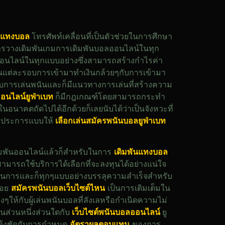
แทงบอล
โทรศัพท์เคลื่อนที่เป็นตัวช่วยในการศึกษา
รับการวางเดิมพันเกมการเดิมพันบอลออนไลน์ในทุก
ลออนไลน์ในทุกแบบอย่างซึ่งสามารถสร้างกำไรค่า
นแต่ละรอบการเข้ามาทำเงินกล้วยๆกับการเข้ามา
ะกับการเล่นพนันและก็มีแนวทางการเล่นที่สร้างความ
ออนไลน์ยูฟ่าเบท
ก็มีกฎเกณฑ์โดยสามารถกระทำ
นาคตถัดไปได้อีกด้วยก็เลยนับได้ว่าเป็นจังหวะที่
นาประการแบบให้
เลือกเล่นสมัครพนันบอลยูฟ่าเบท
ดิมพันออนไลน์แล้วก็สำหรับในการ
เดิมพันแทงบอล
สามารถใช้บริการได้เลือกที่จะลงทุนได้อย่างแน่ใจ
ห้งานการและก็ทุกๆแบบอย่างบรรลุความสำเร็จสำหรับ
่อย
สมัครพนันบอลเว็บไซต์ไหน
เป็นการเติมเต็มใน
ให้กับผู้เล่นพนันบอลที่ลังเลหรือกำเนิดความไม่
ส่วนหนึ่งส่วนใดกับ
เว็บไซต์พนันบอลออนไลน์
ยู
จ้งชัดกับการกำหนด
อัตราผลตอบแทน
ของการ