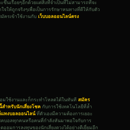
รื่อยๆอีกด้วยแต่สิ่งที่จำเป็นที่ไม่สามารถที่จะ
จให้ถูกจริงๆเพื่อเป็นการรักษาหนทางที่ดีให้กับตัว
รสมัครเข้าใช้งานกับ
เว็บบอลออนไลน์ตรง
ี่พร้อมใช้งานและก็กระทำโหลดได้ในทันที
สมัคร
้สำหรับนักเสี่ยงโชค
กับการใช้เทคโนโลยีที่ล้ำ
ซต์แทงบอลออนไลน์
ที่ตัวเองมีความต้องการเยอะ
่ยงโชคบอลทุกคนหรือคนที่กำลังหันมาพอใจกับการ
ดออมการลงทุนของนักเสี่ยงดวงได้อย่างดีเยี่ยมอีก