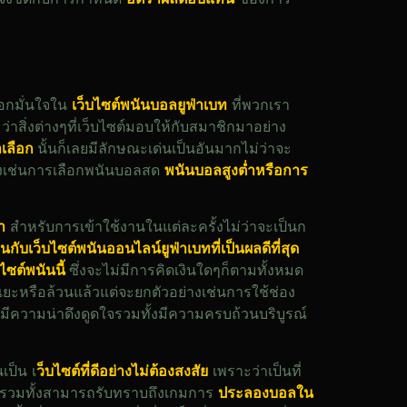
นอกมั่นใจใน
เว็บไซต์
พนันบอลยูฟ่าเบท
ที่พวกเรา
ะว่าสิ่งต่างๆที่เว็บไซต์มอบให้กับสมาชิกมาอย่าง
าเลือก
นั้นก็เลยมีลักษณะเด่นเป็นอันมากไม่ว่าจะ
่างเช่นการเลือกพนันบอลสด
พนันบอลสูงต่ำหรือการ
า
สำหรับการเข้าใช้งานในแต่ละครั้งไม่ว่าจะเป็นก
นกับเว็บไซต์พนันออนไลน์ยูฟ่าเบทที่เป็นผลดีที่สุด
ซต์พนันนี้
ซึ่งจะไม่มีการคิดเงินใดๆก็ตามทั้งหมด
ะแยะหรือล้วนแล้วแต่จะยกตัวอย่างเช่นการใช้ช่อง
ี่มีความน่าดึงดูดใจรวมทั้งมีความครบถ้วนบริบูรณ์
เป็น เ
ว็บไซต์ที่ดีอย่างไม่ต้องสงสัย
เพราะว่าเป็นที่
คารวมทั้งสามารถรับทราบถึงเกมการ
ประลองบอลใน