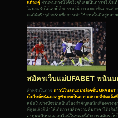
แต่ละคู่
ผ่านหนทางนี้ได้จริงๆก็เลยเป็นการพรีเซ็นท
ไม่ยอมรับได้เลยก็คือกรรมวิธีการและก็ขั้นตอนสำหร
เองได้จริงๆสำหรับเพื่อการเข้าใช้งานนั้นมีอยู่หล
สมัครเว็บแม่UFABET
พนันบ
สำหรับในการ
ดาวน์โหลดแอปพลิเคชั่น
UFABET
เว็บไซต์พนันบอลยูฟ่าเบทเป็นความสบายที่ชัดแจ้งที่
สมัยในช่วงปัจจุบันเป็นเรื่องสำคัญต่อนักเสี่ยงดวง
ที่สุดแล้วก็ทำให้เกิดการผลิตความคุ้มราคาได้จริ
ลงทุนพนันบอลออนไลน์ในขณะนี้กับการสมัครเว็บไซต์