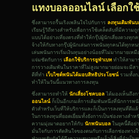
แทงบอลออนไลน์ เลือกใ
ซึ่งสามารถรื้นเริงเพลินใจไปกับการ
ลงทุนเดิมพัน
เรียนรู้วิถีทางสำหรับเพื่อการใช้เคล็ดลับที่มีคว
แบบได้อย่างเที่ยงตรงที่ทำให้กรุ๊ปผู้นักเสี่ยง
จ้างให้กับทางกรุ๊ปผู้นักเล่นการพนันทุกคนได้ทุกหน
เล่นพนันการเริ่มเงินทุนอย่างน้อยที่ไม่มากมายเหม
แจ่มชัดกับการ
เลือกใช้บริการยูฟ่าเบท
ทำให้สามาร
การวางเดิมพันในราคาที่ไม่สูงมากมายย่อมจะมีสาร
ดีที่ทำ
เว็บไซต์พนันได้มอบสิทธิประโยชน์
รวมทั้งก
ทำให้ในวันนี้แนวทางการลงทุน
ซึ่งสามารถทำให้
นักเสี่ยงโชคบอล
ได้มองเห็นถึงก
ออนไลน์
ก็เป็นอีกเกมส์การเดิมพันหนึ่งที่นักการพ
ตัวสำหรับเว็บที่ให้บริการและก็เป็นการลงทุนที่ด
ในการลงทุนที่ยอดเยี่ยมทั้งยังการเป็นช่องทางสำ
ความมุ่งมาดอยากให้กับ
นักพนันบอล
ในยุคนี้ดีอย่
มั่นใจกับการตัดสินใจของตนกับการเลือกช่องทาง
ฟ่าเบทสัมผัสได้ถึงความสบายหรือเร็วก็สิ่งที่จำ