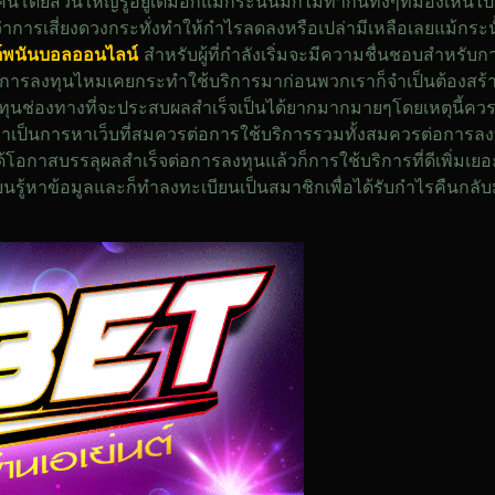
นโดยส่วนใหญ่รู้อยู่เต็มอกแม้กระนั้นมักไม่ทำกันทั้งๆที่มองเห็
่ว่าการเสี่ยงดวงกระทั่งทำให้กำไรลดลงหรือเปล่ามีเหลือเลยแม้กระ
ต์พนันบอลออนไลน์
สำหรับผู้ที่กำลังเริ่มจะมีความชื่นชอบสำหรั
นการลงทุนไหมเคยกระทำใช้บริการมาก่อนพวกเราก็จำเป็นต้องสร้าง
นช่องทางที่จะประสบผลสำเร็จเป็นได้ยากมากมายๆโดยเหตุนี้ควรจะ
ป็นการหาเว็บที่สมควรต่อการใช้บริการรวมทั้งสมควรต่อการลงทุ
อกาสบรรลุผลสำเร็จต่อการลงทุนแล้วก็การใช้บริการที่ดีเพิ่มเยอ
รู้หาข้อมูลและก็ทำลงทะเบียนเป็นสมาชิกเพื่อได้รับกำไรคืนกล