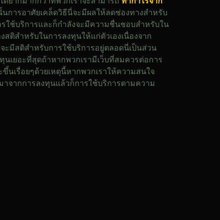
นไปได้ยากมากกว่าที่พวกเราจะสามารถ
ทำกำไรจาก
นั้นการอาศัยเคล็ดวิธีนี่จะมีผลให้ลดช่องทางสำหรับ
บการใช้บริการและก็กำลังจะมีความชื่นชอบสำหรับใน
สติสำหรับในการลงทุนให้แก่ตัวเองเนื่องจาก
มีสติสำหรับการใช้บริการอยู่ตลอดนี่เป็นส่วน
นเยอะที่สุดถ้าหากพวกเรามีเว็บที่สมควรต่อการ
ะขึ้นเรื่อยๆด้วยเหตุนี้หากพวกเราให้ความสนใจ
ับมาจากการลงทุนแล้วก็การใช้บริการตามความ