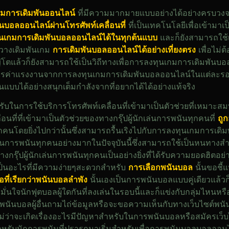
มการเดิมพันออนไลน์
ที่มีความมากมายแบบอย่างได้อย่างครบวง
นบอลออนไลน์ผ่านโทรศัพท์เคลื่อนที่
ที่เป็นเทคโนโลยีเพื่อเข้ามาเป
นเกมการเดิมพันบอลออนไลน์ได้ในทุกต้นแบบ
และก็ยังสามารถใช้เ
วางเดิมพันเกม
การเดิมพันบอลออนไลน์ได้อย่างเที่ยงตรง
เพื่อไม่ต
โตแล้วก็ยังสามารถใช้เป็นวิถีทางเพื่อการลงทุนเกมการเดิมพันบอ
รค่าแรงงานจากการลงทุนเกมการเดิมพันบอลออนไลน์ในแต่ละรอบได้
นแบบได้อย่างสนุกเต็มกำลังจากที่อยากได้ได้อย่างแท้จริง
นการใช้บริการโทรศัพท์เคลื่อนที่เข้ามาเป็นตัวช่วยที่เหมาะสมที
ที่ที่เข้ามาเป็นตัวช่วยของทางกรุ๊ปผู้นักเล่นการพนันทุกคนที่
ถูก
งดวงทุกคนโดยยิ่งไปกว่านั้นซึ่งสามารถรื้นเริงไปกับการลงทุนเกมกา
กเล่นการพนันทุกคนอย่างมากในปัจจุบันนี้ซึ่งสามารถใช้เป็นหนทางสำหร
างกรุ๊ปผู้นักเล่นการพนันทุกคนเป็นอย่างยิ่งที่ได้รับความยอดฮิตอย่
เป็นอะไรที่มีความง่ายๆสะดวกสำหรับ
การเลือกพนันบอล
นั้นขอชี้
อที่เรียกว่าพนันบอลลำพัง
นั้นเองเป็นการพนันบอลแบบคู่เดียวแล้วก็ใ
ห้มั่นใจนักฟุตบอลผู้ใดกันที่ลงเล่นในรอบนี้และก็แข่งกับกลุ่มไหนหร
ันบอลผู้อื่นถามไถ่ข้อมูลหรือจะขอความเห็นกับทางเว็บไซต์พนันบอ
าจะเกิดเรื่องอะไรมีปัญหาสำหรับในการพนันบอลหรือสมัครเว็
หรับนักการพนันที่ปรารถนาเริ่มสำหรับเพื่อการพนันบอลบอลออนไ