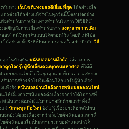
จรกับทาง
เว็บไซต์แทงบอลดีเยี่ยมที่สุด
ได้อย่างเมื่อ
็นตัวช่วยได้อย่างแท้จริงในทุกวันนี้นี้ชอบใจอย่าง
พื่อสำหรับการเรียนทางสำหรับในการใช้วิธีที่มี
้องเผชิญกับการเสี่ยงสำหรับการ
ลงทุนเกมการเดิม
ลออนไลน์ในทุกต้นแบบได้ตลอด1วันโดยที่ไม่มีข้อ
อย่างแท้จริงที่เป็นความน่าพอใจอย่างยิ่งกับ
วิถี
่สุดในปัจจุบัน
พนันบอลผ่านมือถือ
วิถีทางการ
อกถูกใจกรุ๊ปผู้นักเสี่ยงดวงทุกคนมหาศาล
ที่ได้มี
รเดิมพันบอลออนไลน์ได้ในทุกทุกแบบที่เป็นความสะดวก
ับการสร้างกำไรเงินเดือนให้กับกรุ๊ปผู้นักเสี่ยง
างแท้จริง
พนันบอลผ่านมือถือการพนันบอลออนไลน์
แนะให้เลี่ยงการพนันบอลต่อเนื่องจากว่าได้โอกาสที่
ช่เงินวางเดิมพันไม่มากมายอีกด้วยแต่ว่าทั่งนี้
ือแม้
นักลงทุนมือใหม่
ยังไม่รู้เรื่องบางทีอาจไปพบ
ลยังได้เลยเนื่องจากว่าเว็บไซต์พนันบอลเหล่านี้
บไซต์พนันบอลไม่เป็นก็สามารถขอคำแนะนำได้
ลน์ตอบได้เลยว่าเริ่มกล้วยๆเนื่องจากการพนันบอล